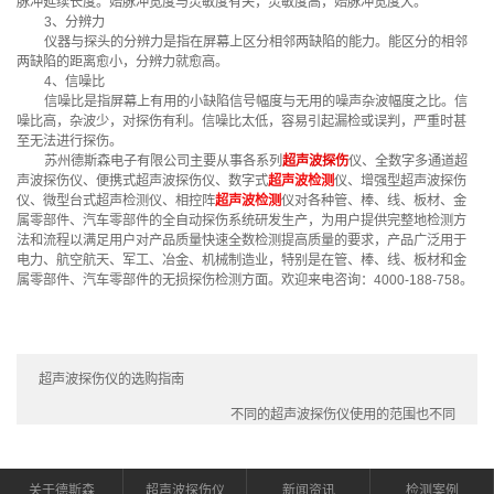
脉冲延续长度。始脉冲宽度与灵敏度有关，灵敏度高，始脉冲宽度大。
3、分辨力
仪器与探头的分辨力是指在屏幕上区分相邻两缺陷的能力。能区分的相邻
两缺陷的距离愈小，分辨力就愈高。
4、信噪比
信噪比是指屏幕上有用的小缺陷信号幅度与无用的噪声杂波幅度之比。信
噪比高，杂波少，对探伤有利。信噪比太低，容易引起漏检或误判，严重时甚
至无法进行探伤。
苏州德斯森电子有限公司主要从事各系列
超声波探伤
仪、全数字多通道超
声波探伤仪、便携式超声波探伤仪、数字式
超声波检测
仪、增强型超声波探伤
仪、微型台式超声检测仪、相控阵
超声波检测
仪对各种管、棒、线、板材、金
属零部件、汽车零部件的全自动探伤系统研发生产，为用户提供完整地检测方
法和流程以满足用户对产品质量快速全数检测提高质量的要求，产品广泛用于
电力、航空航天、军工、冶金、机械制造业，特别是在管、棒、线、板材和金
属零部件、汽车零部件的无损探伤检测方面。欢迎来电咨询：4000-188-758。
超声波探伤仪的选购指南
不同的超声波探伤仪使用的范围也不同
关于德斯森
超声波探伤仪
新闻资讯
检测案例