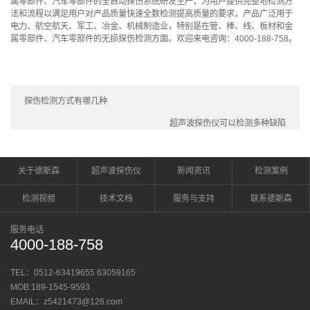
属零部件、汽车零部件的全自动探伤系统研发生产，为用户提供完整地检测方
法和流程以满足用户对产品质量快速全数检测提高质量的要求，产品广泛用于
电力、航空航天、军工、冶金、机械制造业，特别是在管、棒、线、板材和金
属零部件、汽车零部件的无损探伤检测方面。欢迎来电咨询：4000-188-758。
探伤检测方式有哪几种
超声波探伤仪可以检测多种缺陷
关于德斯森
超声波探伤仪
新闻资讯
检测案例
检测视频
技术文档
服务与支持
联系德斯森
服务电话
4000-188-758
TEL：0512-63419655 63059165
MOB:189-1545-9593
EMAIL：z5421473@126.com