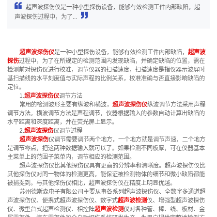
超声波探伤仪是一种小型探伤设备，能够有效检测工件内部缺陷，超
声波探伤过程中，为了...
超声波探伤仪
是一种小型探伤设备，能够有效检测工件内部缺陷，
超声波
探伤
过程中，为了在所规定的检测范围内发现缺陷，并确定缺陷的位置，需在
检测前对探伤仪进行校准，调节仪器的扫描速度，扫描速度是指仪器示波屏时
基扫描线的水平刻度值与实际声程的比例关系，校准准确与否直接影响缺陷的
定位。
1.
超声波探伤仪
调节方法
常用的检测波形主要有纵波和横波，
超声波探伤仪
纵波调节方法采用声程
调节方法。横波调节方法是声程调节，仪器根据输入的参数自动计算出缺陷的
水平距离和深度距离，并在荧光屏上显示。
2.
超声波探伤
仪调节过程
超声波探伤
仪调节需要调节两个地方，一个地方就是调节声速，二个地方
是调节零点，把这两种数据输入就可以了。如果检测不同板厚，可在仪器基本
主菜单上的范围子菜单内，调节相应的检测范围。
超声波探伤仪比其他探伤仪具有更高的分辨率和清晰度。超声波探伤仪比
其他探伤仪对同一物体的检测更高，能保证被检测物体的细节和微小缺陷都能
被捕捉到。与其他探伤仪相比，超声波探伤仪在精度上明显优越。
苏州德斯森电子有限公司主要从事各系列超声波探伤仪、全数字多通道超
声波探伤仪、便携式超声波探伤仪、数字式
超声波检测
仪、增强型超声波探伤
仪、微型台式超声检测仪、相控阵
超声波检测
仪对各种管、棒、线、板材、金