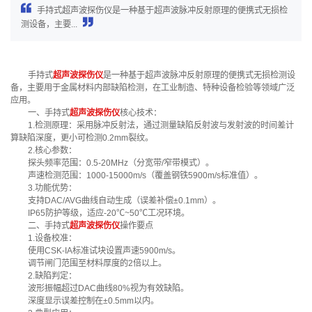
‌‌手持式超声波探伤仪‌是一种基于‌超声波脉冲反射原理的便携式无损检
测设备，主要...
‌‌手持式
超声波探伤仪
‌是一种基于‌超声波脉冲反射原理的便携式无损检测设
备，主要用于金属材料内部缺陷检测，在工业制造、特种设备检验等领域广泛
应用。
一、手持式
超声波探伤仪
核心技术：
1‌.检测原理‌：采用‌脉冲反射法，通过测量缺陷反射波与发射波的时间差计
算缺陷深度，更小可检测0.2mm裂纹。‌‌
2.核心参数‌：
‌探头频率范围：0.5-20MHz（分宽带/窄带模式）。‌‌
声速检测范围：1000-15000m/s（覆盖钢铁5900m/s标准值）。‌‌
3.功能优势‌：
支持‌DAC/AVG曲线自动生成（误差补偿±0.1mm）。‌‌
‌IP65防护等级，适应-20℃~50℃工况环境。
二、手持式
超声波探伤仪
操作要点
‌1.设备校准‌：
使用‌CSK-IA标准试块设置声速5900m/s。
调节‌闸门范围至材料厚度的2倍以上。‌‌
2.缺陷判定‌：
波形振幅超过DAC曲线80%视为有效缺陷。
深度显示误差控制在±0.5mm以内。‌‌