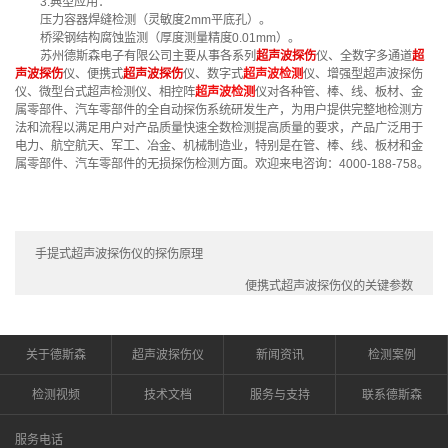
3.典型应用‌：
‌压力容器焊缝检测（灵敏度2mm平底孔）。
‌桥梁钢结构腐蚀监测（厚度测量精度0.01mm）。
苏州德斯森电子有限公司主要从事各系列
超声波探伤
仪、全数字多通道
超
声波探伤
仪、便携式
超声波探伤
仪、数字式
超声波检测
仪、增强型超声波探伤
仪、微型台式超声检测仪、相控阵
超声波检测
仪对各种管、棒、线、板材、金
属零部件、汽车零部件的全自动探伤系统研发生产，为用户提供完整地检测方
法和流程以满足用户对产品质量快速全数检测提高质量的要求，产品广泛用于
电力、航空航天、军工、冶金、机械制造业，特别是在管、棒、线、板材和金
属零部件、汽车零部件的无损探伤检测方面。欢迎来电咨询：4000-188-758。
手提式超声波探伤仪的探伤原理
便携式超声波探伤仪的关键参数
关于德斯森
超声波探伤仪
新闻资讯
检测案例
检测视频
技术文档
服务与支持
联系德斯森
服务电话