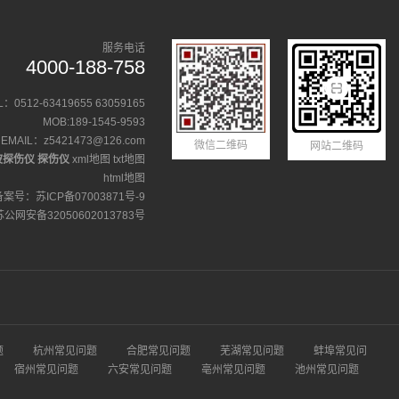
服务电话
4000-188-758
L：0512-63419655 63059165
MOB:189-1545-9593
EMAIL：z5421473@126.com
微信二维码
网站二维码
波探伤仪
探伤仪
xml地图
txt地图
html地图
备案号：
苏ICP备07003871号-9
苏公网安备32050602013783号
题
杭州常见问题
合肥常见问题
芜湖常见问题
蚌埠常见问
宿州常见问题
六安常见问题
亳州常见问题
池州常见问题