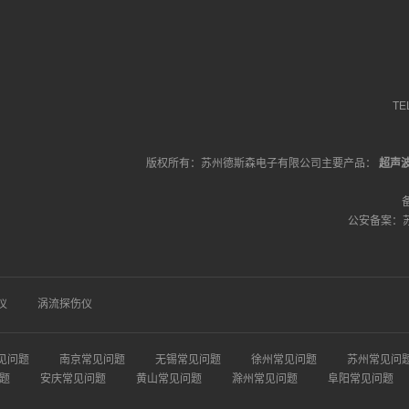
TE
版权所有：苏州德斯森电子有限公司主要产品：
超声
公安备案：
仪
涡流探伤仪
见问题
南京常见问题
无锡常见问题
徐州常见问题
苏州常见问
题
安庆常见问题
黄山常见问题
滁州常见问题
阜阳常见问题