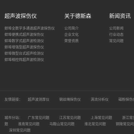
超声波探伤仪
关于德斯森
新闻资讯
蚌埠全数字多通道超声波探伤仪
公司简介
公司新闻
蚌埠便携式超声波探伤仪
企业文化
行业动态
蚌埠数字式超声波检测仪
荣誉资质
常见问题
蚌埠增强型超声波探伤仪
蚌埠微型台式超声检测仪
蚌埠相控阵超声波检测仪
友情链接：
超声波测厚仪
钢丝绳探伤仪
涡流分析仪
磁粉探伤
城市分站：
广东常见问题
江苏常见问题
上海常见问题
浙江常
题
淮南常见问题
马鞍山常见问题
淮北常见问题
铜陵常见问
深圳常见问题