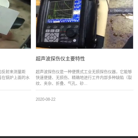
超声波探伤仪主要特性
的反射来测量距
超声波探伤仪是一种便携式工业无损探伤仪器，它能够
着在锅炉上面的水
快速便捷、无损伤、精确地进行工件内部多种缺陷（裂
纹、夹杂、折叠、气孔、砂...
2020-08-22