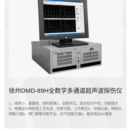
徐州DMD-89H全数字多通道超声波探伤仪
1、体积小、重量轻、结构紧凑2、全数字式，自主知识产权，功能强大
3、电路设计和制造工艺先进，性能可靠、工作稳定4、信噪比高，缺陷分
辨能力强5、闸门报警功能齐全，抗干扰能力强6、最多高达64通道