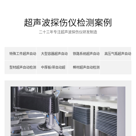
超声波探伤仪检测案例
二十三年专注超声波探伤仪研发制造
特殊工件超声自动
大型容器超声自动
铁路系统超声自动
高压气瓶超声自动
检测系统
型材超声自动检测
检测系统
中厚板\带自动超
检测系统
棒材超声自动检测
检测系统
系统
声检测系统
系统