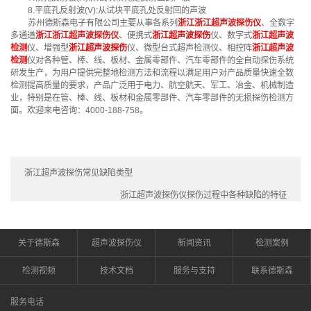
8.平底孔反射波(V):从试块平底孔处反射回的声波
苏州德斯森电子有限公司主要从事各系列
浙江浙江超声波探伤仪
、全数字
多通道
浙江浙江超声波探伤仪
、便携式
浙江超声波探伤
仪、数字式
浙江超声波
检测
仪、增强型
浙江超声波探伤
仪、微型台式超声检测仪、相控阵
浙江超声波
检测
仪对各种管、棒、线、板材、金属零部件、汽车零部件的全自动探伤系统
研发生产，为用户提供完整地检测方法和流程以满足用户对产品质量快速全数
检测提高质量的要求，产品广泛用于电力、航空航天、军工、冶金、机械制造
业，特别是在管、棒、线、板材和金属零部件、汽车零部件的无损探伤检测方
面。欢迎来电咨询：4000-188-758。
浙江超声波探伤常见缺陷类型
浙江超声波探伤仪探伤过程中各种缺陷的特征
关于德斯森
超声波探伤仪
新闻资讯
检测案例
检测视频
技术文档
服务与支持
联系德斯森
服务电话