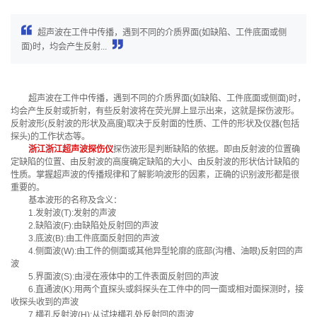
超声波在工件中传播，遇到不同的介质界面(如缺陷、工件底面或侧
面)时，均会产生反射...
超声波在工件中传播，遇到不同的介质界面(如缺陷、工件底面或侧面)时，
均会产生反射或折射，有些反射波将在荧光屏上显示出来，这就是探伤波形。
反射波形(反射波的形状及高度)取决于反射面的性质、工件的形状及仪器(包括
探头)的工作状态等。
浙江浙江超声波探伤仪
探伤波形是判断缺陷的依据。即由反射波的位置确
定缺陷的位置、由反射波的高度确定缺陷的大小、由反射波的形状估计缺陷的
性质。掌握超声波的传播规律和了解影响波形的因素，正确的识别波形都是很
重要的。
基本波形的名称及含义：
1.发射波(T):发射的声波
2.缺陷波(F):由缺陷处反射回的声波
3.底波(B):由工件底面反射回的声波
4.侧面波(W):由工件的侧面或其他异型轮廓的底部(沟槽、油眼)反射回的声
波
5.界面波(S):由浸在液体中的工件表面反射回的声波
6.直通波(K):用两个直探头或斜探头在工件中的同一面或相对面探测时，接
收探头收到的声波
7.横孔反射波(H):从试块横孔处反射回的声波