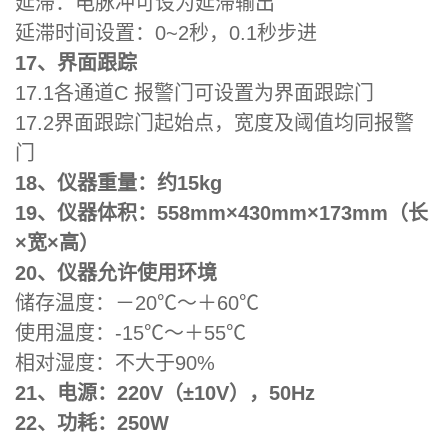
延滞：电脉冲可设为延滞输出
延滞时间设置：0~2秒，0.1秒步进
17、界面跟踪
17.1各通道C 报警门可设置为界面跟踪门
17.2界面跟踪门起始点，宽度及阈值均同报警
门
18、仪器重量：约15kg
19、仪器体积：558mm×430mm×173mm（长
×宽×高）
20、仪器允许使用环境
储存温度：－20℃～＋60℃
使用温度：-15℃～＋55℃
相对湿度：不大于90%
21、电源：220V（±10V），50Hz
22、功耗：250W