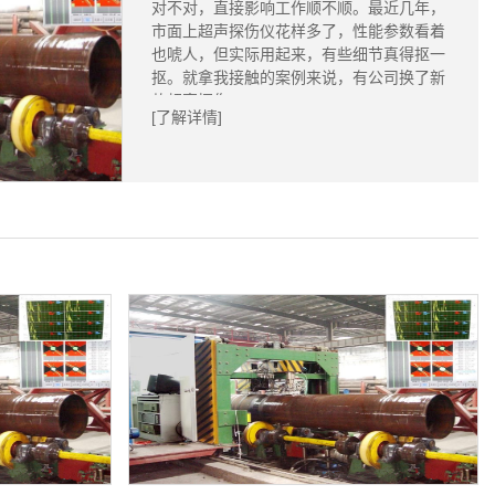
对不对，直接影响工作顺不顺。最近几年，
市面上超声探伤仪花样多了，性能参数看着
也唬人，但实际用起来，有些细节真得抠一
抠。就拿我接触的案例来说，有公司换了新
款超声探伤...
[了解详情]