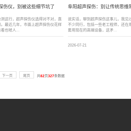
探伤仪，别被这些细节坑了
阜阳超声探伤：别让传统思维
检测这行，超声探伤仪选得对不对，直
说实话，聊到超声探伤这事儿，我见
顺。最近几年，市面上超声探伤仪花样
不少同行，包括一些老工程师，还在
着也唬人...
套用现在的高端设备，这矛...
2026-07-21
下一页
尾页
共
82
页
327
条数据