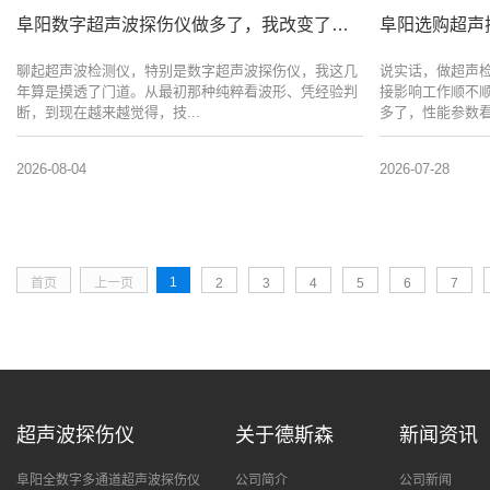
阜阳数字超声波探伤仪做多了，我改变了这个看法
阜阳选购超声
聊起超声波检测仪，特别是数字超声波探伤仪，我这几
说实话，做超声
年算是摸透了门道。从最初那种纯粹看波形、凭经验判
接影响工作顺不
断，到现在越来越觉得，技...
多了，性能参数看
2026-08-04
2026-07-28
1
首页
上一页
2
3
4
5
6
7
超声波探伤仪
关于德斯森
新闻资讯
阜阳全数字多通道超声波探伤仪
公司简介
公司新闻