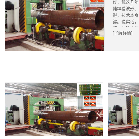
仪，我这几年
纯粹看波形、
得，技术本身
键。说实话，
牌、各种功能.
[了解详情]