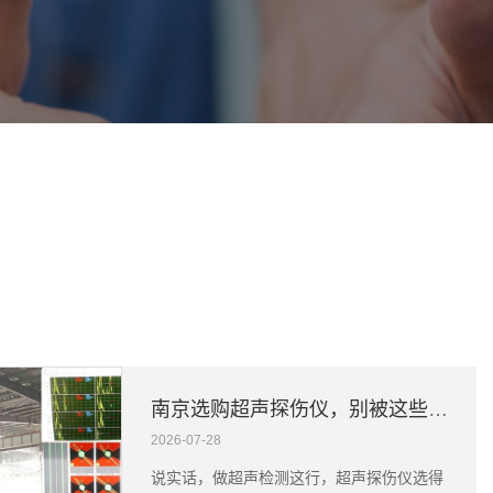
758
南京选购超声探伤仪，别被这些细节坑了
2026-07-28
说实话，做超声检测这行，超声探伤仪选得