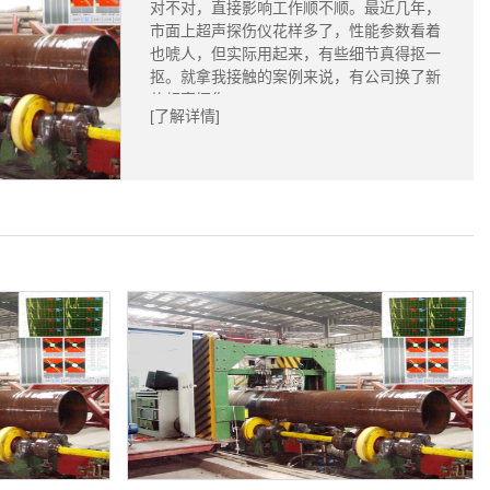
对不对，直接影响工作顺不顺。最近几年，
市面上超声探伤仪花样多了，性能参数看着
也唬人，但实际用起来，有些细节真得抠一
抠。就拿我接触的案例来说，有公司换了新
款超声探伤...
[了解详情]