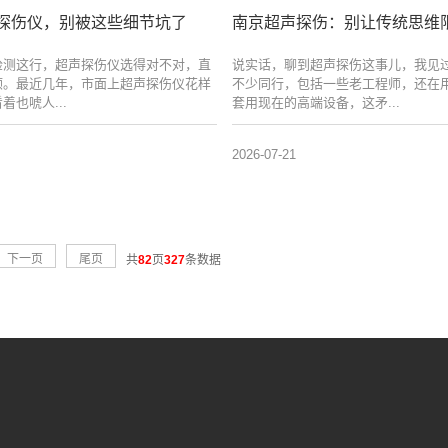
探伤仪，别被这些细节坑了
南京超声探伤：别让传统思维
检测这行，超声探伤仪选得对不对，直
说实话，聊到超声探伤这事儿，我见
顺。最近几年，市面上超声探伤仪花样
不少同行，包括一些老工程师，还在
着也唬人...
套用现在的高端设备，这矛...
2026-07-21
下一页
尾页
共
82
页
327
条数据