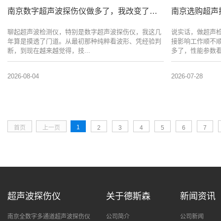
南京数字超声波探伤仪做多了，我改变了这个看法
南京选购超声
聊起超声波检测仪，特别是数字超声波探伤仪，我这几
说实话，做超声
年算是摸透了门道。从最初那种纯粹看波形、凭经验判
接影响工作顺不
断，到现在越来越觉得，技...
多了，性能参数看
2026-08-04
2026-07-28
1
首页
上一页
2
3
4
5
6
7
超声波探伤仪
关于德斯森
新闻资讯
南京全数字多通道超声波探伤仪
公司简介
公司新闻