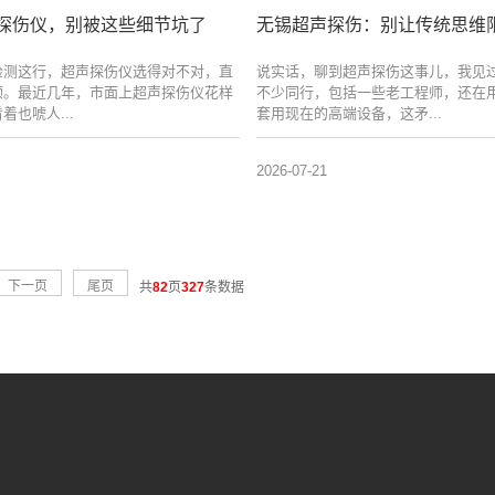
探伤仪，别被这些细节坑了
无锡超声探伤：别让传统思维
检测这行，超声探伤仪选得对不对，直
说实话，聊到超声探伤这事儿，我见
顺。最近几年，市面上超声探伤仪花样
不少同行，包括一些老工程师，还在
着也唬人...
套用现在的高端设备，这矛...
2026-07-21
下一页
尾页
共
82
页
327
条数据