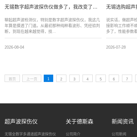
无锡数字超声波探伤仪做多了，我改变了这个看法
无锡选购超声
聊起超声波检测仪，特别是数字超声波探伤仪，我这几
说实话，做超声
年算是摸透了门道。从最初那种纯粹看波形、凭经验判
接影响工作顺不
断，到现在越来越觉得，技...
多了，性能参数看
2026-08-04
2026-07-28
1
首页
上一页
2
3
4
5
6
7
超声波探伤仪
关于德斯森
新闻资讯
无锡全数字多通道超声波探伤仪
公司简介
公司新闻