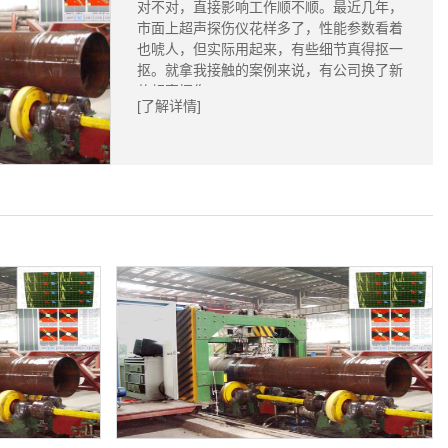
对不对，直接影响工作顺不顺。最近几年，
市面上超声探伤仪花样多了，性能参数看着
也唬人，但实际用起来，有些细节真得抠一
抠。就拿我接触的案例来说，有公司换了新
款超声探伤...
[了解详情]