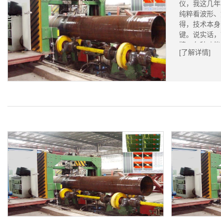
仪，我这几年
纯粹看波形、
得，技术本身
键。说实话，
牌、各种功能.
[了解详情]