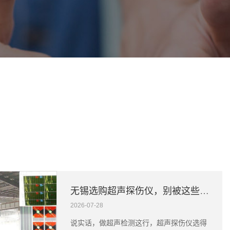
758
无锡选购超声探伤仪，别被这些细节坑了
2026-07-28
说实话，做超声检测这行，超声探伤仪选得