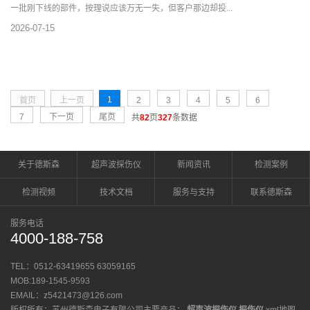
一批刚下线的部件，按理说应该万无一失，但客户那边却投...
2026-07-15
1
首页
上一页
2
3
4
5
6
7
下一页
尾页
共
82
页
327
条数据
关于德斯森
超声波探伤仪
新闻资讯
检测案例
检测视频
技术文档
服务与支持
联系德斯森
服务电话
4000-188-758
TEL：0512-63419655 63059165
MOB:189-1545-9593
EMAIL：z5421473@126.com
版权所有：苏州德斯森电子有限公司主要产品：
超声波探伤仪
探伤仪
xml地图