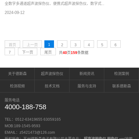
全数字多通道超声波探伤仪、便携式超声波探伤仪、数字式...
2024-09-12
1
首页
上一页
2
3
4
5
6
7
下一页
尾页
共
40
页
159
条数据
关于德斯森
超声波探伤仪
新闻资讯
检测案例
检测视频
技术文档
服务与支持
联系德斯森
服务电话
4000-188-758
TEL：0512-63419655 63059165
MOB:189-1545-9593
EMAIL：z5421473@126.com
版权所有：苏州德斯森电子有限公司主要产品：
超声波探伤仪
探伤仪
xml地图