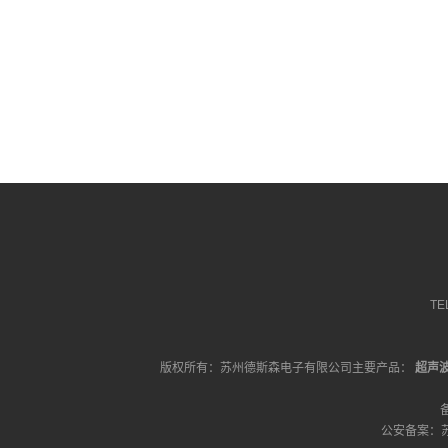
TE
版权所有：苏州德斯森电子有限公司主要产品：
超声
公安备案：