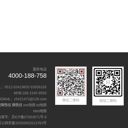
服务电话
4000-188-758
L：0512-63419655 63059165
MOB:189-1545-9593
EMAIL：z5421473@126.com
微信二维码
网站二维码
波探伤仪
探伤仪
xml地图
txt地图
html地图
备案号：
苏ICP备07003871号-9
苏公网安备32050602013783号