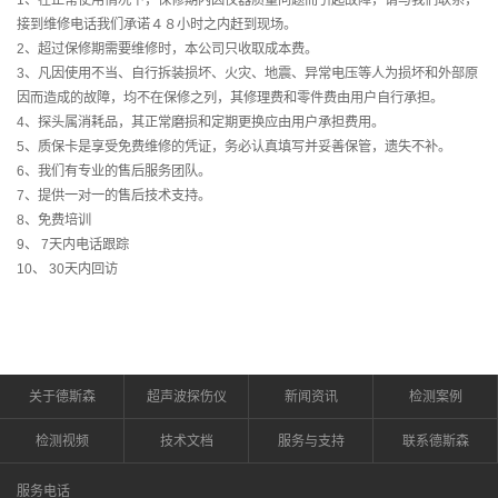
1、在正常使用情况下，保修期内因仪器质量问题而引起故障，请与我们联系，
接到维修电话我们承诺４８小时之内赶到现场。
2、超过保修期需要维修时，本公司只收取成本费。
3、凡因使用不当、自行拆装损坏、火灾、地震、异常电压等人为损坏和外部原
因而造成的故障，均不在保修之列，其修理费和零件费由用户自行承担。
4、探头属消耗品，其正常磨损和定期更换应由用户承担费用。
5、质保卡是享受免费维修的凭证，务必认真填写并妥善保管，遗失不补。
6、我们有专业的售后服务团队。
7、提供一对一的售后技术支持。
8、免费培训
9、 7天内电话跟踪
10、 30天内回访
关于德斯森
超声波探伤仪
新闻资讯
检测案例
检测视频
技术文档
服务与支持
联系德斯森
服务电话