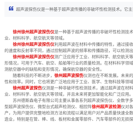
超声波探伤仪是一种基于超声波传播的非破坏性检测技术。它主要
徐州徐州超声波探伤仪
是一种基于超声波传播的非破坏性检测技
业、材料科学、航空航天等领域。
徐州徐州超声波探伤仪
利用超声波在材料中传播的特性，通过接
的速度和反射率不同，通过控制超声波的频率和传播路径，可以检测
徐州徐州超声波探伤仪
测广泛应用于工业、材料科学、航空航天
形情况，可用于汽车、航空、船舶等行业的质量检测。在材料科学领
测航空器中的缺陷和变形情况，确保航空器的安全性。
随着科技的不断进步，
徐州超声波探伤
仪测也在不断发展。未来
性和效率。同时，它也将更广泛地应用于工业、医学、生物科技等领
徐州超声波探伤
仪测是一种非破坏性检测技术，通过超声波在材
业、材料科学、航空航天等领域，并且未来将更加智能化和广泛应用
苏州德斯森电子有限公司主要从事各系列超声波探伤仪、全数字
型超声波探伤仪、微型台式超声检测仪、相控阵
徐州超声波检测
仪对
产，为用户提供完整地检测方法和流程以满足用户对产品质量快速全
造业，特别是在管、棒、线、板材和金属零部件、汽车零部件的无损探伤检测