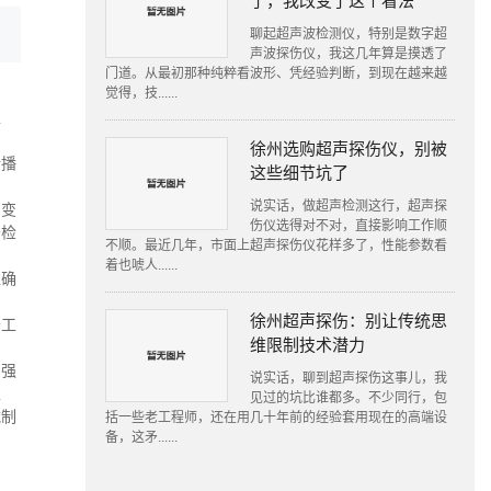
了，我改变了这个看法
聊起超声波检测仪，特别是数字超
声波探伤仪，我这几年算是摸透了
门道。从最初那种纯粹看波形、凭经验判断，到现在越来越
觉得，技......
工
徐州选购超声探伤仪，别被
传播
这些细节坑了
说实话，做超声检测这行，超声探
和变
伤仪选得对不对，直接影响工作顺
于检
不顺。最近几年，市面上超声探伤仪花样多了，性能参数看
着也唬人......
准确
徐州超声探伤：别让传统思
于工
维限制技术潜力
增强
说实话，聊到超声探伤这事儿，我
生
见过的坑比谁都多。不少同行，包
械制
括一些老工程师，还在用几十年前的经验套用现在的高端设
备，这矛......